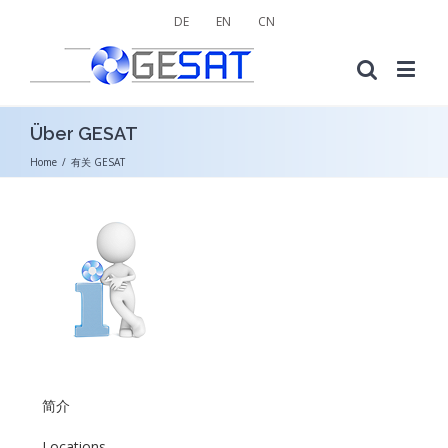
DE
EN
CN
Über GESAT
Home
/
有关 GESAT
简介
Locations